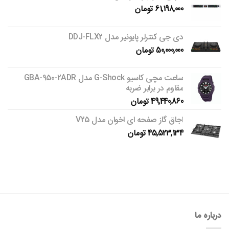
61,198,000
تومان
دی جی کنترلر پایونیر مدل DDJ-FLX2
50,000,000
تومان
ساعت مچی کاسیو G-Shock مدل GBA-950-2ADR
مقاوم در برابر ضربه
49,440,860
تومان
اجاق گاز صفحه ای اخوان مدل V25
45,523,134
تومان
درباره ما