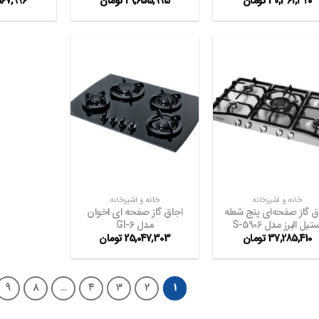
30,361,320
تومان
29,655,995
تومان
567,996
افزودن
افزودن
به
به
علاقه
علاقه
مندی
مندی
ها
ها
+
+
خانه و آشپزخانه
خانه و آشپزخانه
ق گاز صفحه‌ای پنج شعله
اجاق گاز صفحه ای اخوان
تیل البرز مدل S-5906
مدل GI-6
37,285,410
تومان
25,047,303
تومان
9
8
…
4
3
2
1