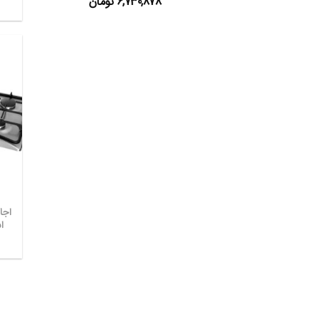
6,730,878
تومان
اجا
اس