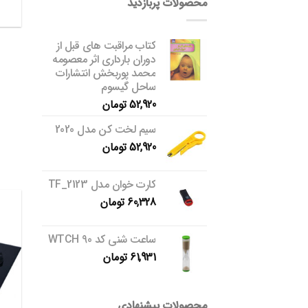
محصولات پربازدید
کتاب مراقبت های قبل از
دوران بارداری اثر معصومه
محمد پوربخش انتشارات
ساحل گیسوم
52,920
تومان
سیم لخت کن مدل 2020
52,920
تومان
کارت خوان مدل TF_2123
60,328
تومان
ساعت شنی کد WTCH 90
61,931
تومان
محصولات پیشنهادی