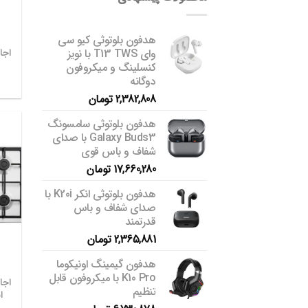
هدفون بلوتوثی کیو سی
وای T13 TWS با نویز
اجا
کنسلینگ و میکروفون
دوگانه
2,382,808
تومان
هدفون بلوتوثی سامسونگ
Galaxy Buds3 با صدای
شفاف و باس قوی
17,660,280
تومان
هدفون بلوتوثی انکر K20i با
صدای شفاف و باس
قدرتمند
2,365,881
تومان
هدفون گیمینگ اونیکوما
K10 Pro با میکروفون قابل
اجا
تنظیم
ا