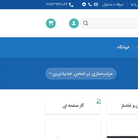
ا ما
سوالات متداول
09963936024
فروشگاه
 و غذاساز
گاز صفحه ای