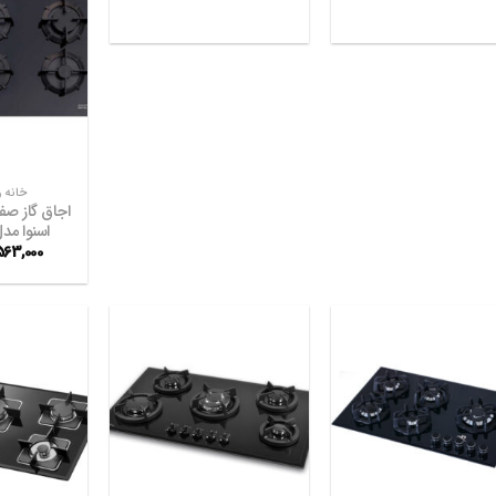
خانه و
اجاق گاز صف
اسنوا مدل 195111
563,000
افزودن
افزودن
به
به
علاقه
علاقه
مندی
مندی
ها
ها