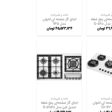
+
+
 آشپزخانه
خانه و آشپزخانه
حه‌ای پنج شعله
اجاق گاز صفحه ای اخوان
ل G-5910
مدل V25
39,
تومان
45,523,134
تومان
افزودن
افزودن
به
به
علاقه
علاقه
مندی
مندی
ها
ها
+
+
 آشپزخانه
خانه و آشپزخانه
فحه ای اخوان
اجاق گاز صفحه‌ای پنج شعله
GI
استیل البرز مدل S-5959i