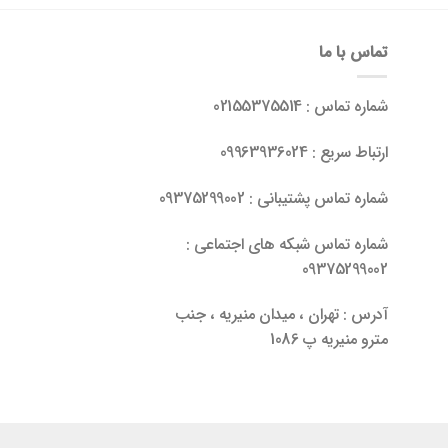
تماس با ما
شماره تماس : 02155375514
ارتباط سریع : 09963936024
شماره تماس پشتیبانی : 09375299002
شماره تماس شبکه های اجتماعی :
09375299002
آدرس : تهران ، میدان منیریه ، جنب
مترو منیریه پ 1086