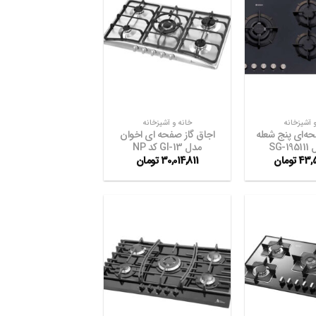
افزودن
افزودن
به
به
علاقه
علاقه
مندی
مندی
ها
ها
+
+
 آشپزخانه
خانه و آشپزخانه
حه‌ای پنج شعله
اجاق گاز صفحه ای اخوان
SG-
مدل GI-13 کد NP
43,
تومان
30,014,811
تومان
افزودن
افزودن
به
به
علاقه
علاقه
مندی
مندی
ها
ها