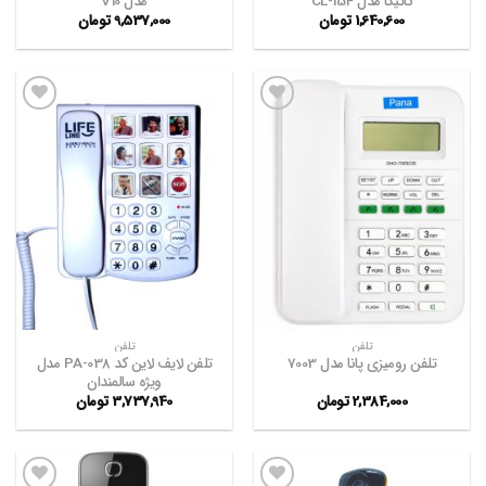
کاتیگا مدل CL-154
مدل V10
1,640,600
تومان
9,537,000
تومان
افزودن
افزودن
به
به
علاقه
علاقه
مندی
مندی
ها
ها
تلفن
تلفن
تلفن لایف لاین کد PA-038 مدل
تلفن رومیزی پانا مدل 7003
ویژه سالمندان
2,384,000
تومان
3,737,940
تومان