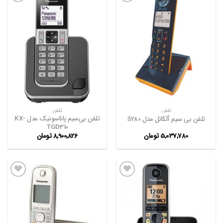
افزودن
افزودن
به
به
علاقه
علاقه
مندی
مندی
ها
ها
تلفن
تلفن
تلفن بی‌سیم پاناسونیک مدل KX-
تلفن بی سیم آلکاتل مدل S280
TGD310
5,037,780
تومان
8,900,826
تومان
افزودن
افزودن
به
به
علاقه
علاقه
مندی
مندی