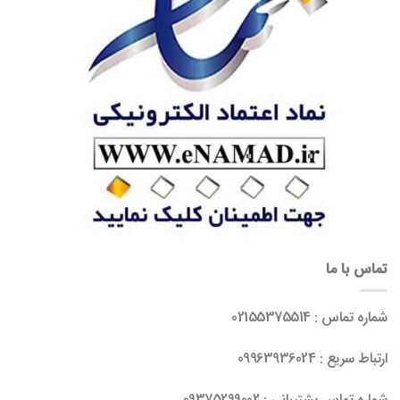
تماس با ما
شماره تماس : 02155375514
ارتباط سریع : 09963936024
شماره تماس پشتیبانی : 09375299002