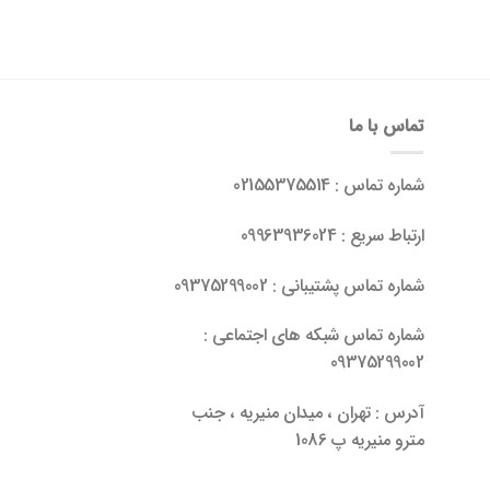
تماس با ما
شماره تماس : 02155375514
ارتباط سریع : 09963936024
شماره تماس پشتیبانی : 09375299002
شماره تماس شبکه های اجتماعی :
09375299002
آدرس : تهران ، میدان منیریه ، جنب
مترو منیریه پ 1086