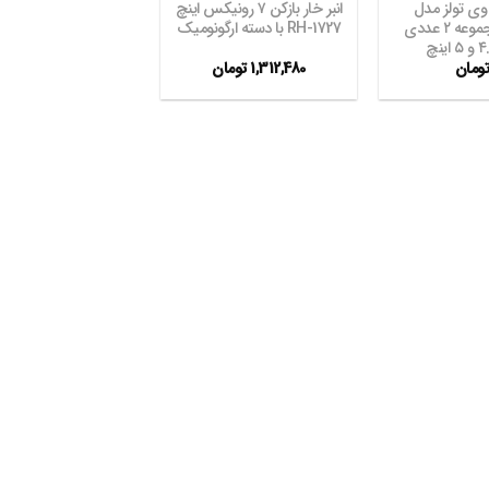
 وی تولز مدل
انبر خار بازکن ۷ رونیکس اینچ
VT2169 مجموعه ۲ عددی
RH-1727 با دسته ارگونومیک
ومان
1,312,480
تومان