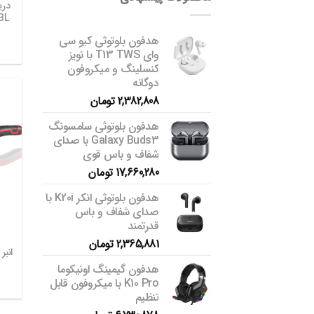
AD-18BL
هدفون بلوتوثی کیو سی
وای T13 TWS با نویز
کنسلینگ و میکروفون
دوگانه
2,382,808
تومان
هدفون بلوتوثی سامسونگ
Galaxy Buds3 با صدای
شفاف و باس قوی
17,660,280
تومان
هدفون بلوتوثی انکر K20i با
صدای شفاف و باس
قدرتمند
2,365,881
تومان
هدفون گیمینگ اونیکوما
K10 Pro با میکروفون قابل
تنظیم