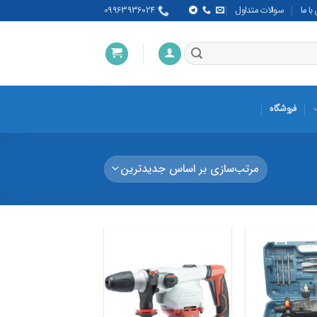
ا ما
سوالات متداول
09963936024
فروشگاه
افزودن
افزودن
به
به
علاقه
علاقه