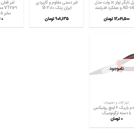
دریل تایگر تولز ۱۸ ولت مدل
انبر دستی مقاوم و کاربردی
انبر قفلی
 و عملکرد قدرتمند
ایران پتک SI 3010
سایز ۴.۵ و ۵ اینچ
12,061,500
تومان
908,135
تومان
0
ت
افزودن
به
ناموجود
علاقه
مندی
ها
+
ابزار آلات و تجهیزات
انبر دم باریک ۶ اینچ رونیکس
با دسته ارگونومیک
0
تومان