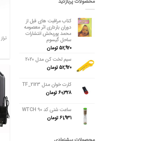
محصولات پربازدید
کتاب مراقبت های قبل از
دوران بارداری اثر معصومه
محمد پوربخش انتشارات
ساحل گیسوم
52,920
تومان
سیم لخت کن مدل 2020
52,920
تومان
کارت خوان مدل TF_2123
60,328
تومان
ساعت شنی کد WTCH 90
61,931
تومان
محصولات پیشنهادی