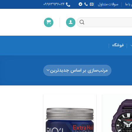
ا ما
سوالات متداول
09963936024
فروشگاه
افزودن
افزودن
به
به
علاقه
علاقه