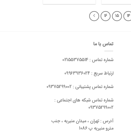
16
15
14
تماس با ما
شماره تماس : 02155375514
ارتباط سریع : 09963936024
شماره تماس پشتیبانی : 09375299002
شماره تماس شبکه های اجتماعی :
09375299002
آدرس : تهران ، میدان منیریه ، جنب
مترو منیریه پ 1086