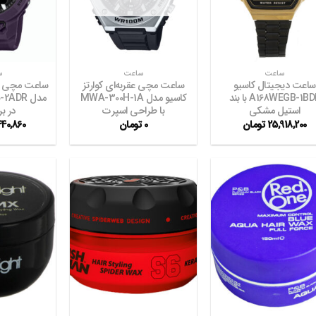
مندی
مندی
ها
ها
+
+
ساعت
ساعت
س
ساعت دیجیتال کاسیو
ساعت مچی عقربه‌ای کوارتز
A168WEGB-1BDF با بند
کاسیو مدل MWA-300H-1A
استیل مشکی
با طراحی اسپرت
در بر
25,918,200
تومان
0
تومان
440,860
افزودن
افزودن
به
به
علاقه
علاقه
مندی
مندی
ها
ها
+
+