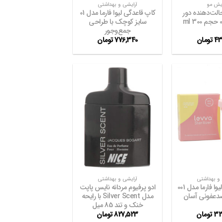
ایش مو
آرایشی و بهداشتی
لت‌دهنده دور
کاپ قاعدگی لیوا فارما مدل 01
سایز کوچک با طراحی
جمع‌وجور
43
تومان
776,340
تومان
افزودن
افزودن
به
به
علاقه
علاقه
مندی
مندی
ها
ها
+
+
 و بهداشتی
آرایشی و بهداشتی
کاپ قاعدگی لیوا فارما مدل 001
ادو پرفیوم مردانه نایس پاپت
ضدعفونی آسان
مدل Silver Scent با رایحه
خنک و تند 85 میل
33
تومان
827,523
تومان