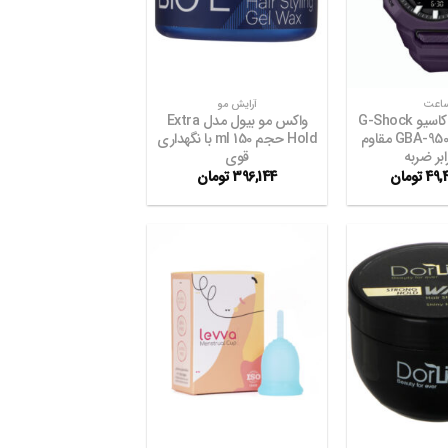
مندی
مندی
ها
ها
+
+
اعت
آرایش مو
ساعت مچی کاسیو G-Shock
واکس مو بیول مدل Extra
مدل GBA-950-2ADR مقاوم
Hold حجم 150 ml با نگهداری
ابر ضربه
قوی
49,
تومان
396,144
تومان
افزودن
افزودن
به
به
علاقه
علاقه
مندی
مندی
ها
ها
+
+