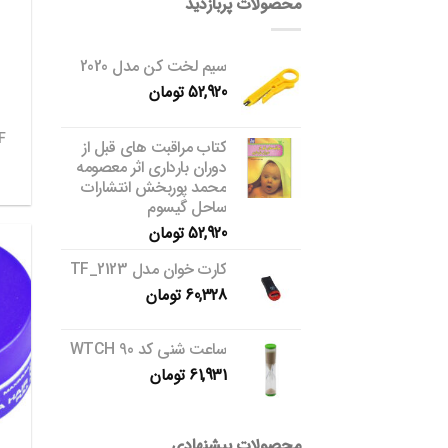
محصولات پربازدید
سیم لخت کن مدل 2020
52,920
تومان
کتاب مراقبت های قبل از
دوران بارداری اثر معصومه
محمد پوربخش انتشارات
ساحل گیسوم
52,920
تومان
کارت خوان مدل TF_2123
60,328
تومان
ساعت شنی کد WTCH 90
61,931
تومان
محصولات پیشنهادی