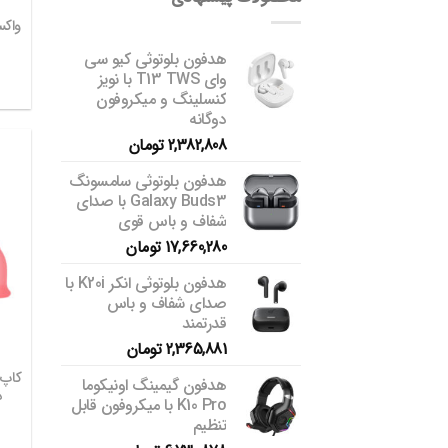
هدفون بلوتوثی کیو سی
وای T13 TWS با نویز
کنسلینگ و میکروفون
دوگانه
2,382,808
تومان
هدفون بلوتوثی سامسونگ
Galaxy Buds3 با صدای
شفاف و باس قوی
17,660,280
تومان
هدفون بلوتوثی انکر K20i با
صدای شفاف و باس
قدرتمند
2,365,881
تومان
هدفون گیمینگ اونیکوما
د
K10 Pro با میکروفون قابل
تنظیم