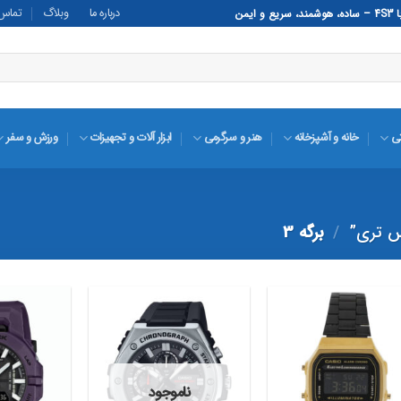
درباره ما
وبلاگ
تماس ب
تی
خانه و آشپزخانه
هنر و سرگرمی
ابزار آلات و تجهیزات
ورزش و سفر
س تری”
/
برگه 3
افزودن
افزودن
به
به
ناموجود
علاقه
علاقه