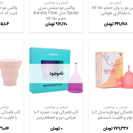
آرایش مو
آرایشی و بهداشتی
آر
واکس مو رد وان حجم 150 ml
واکس مو نیشمن سری
واکس مو حا
با ماندگاری طولانی
Spider مدل Keratin Fiber
لایت کد 001 حجم 300 ml
حجم 150 ml
441,288
تومان
917,170
تومان
5,104
افزودن
افزودن
به
به
ناموجود
علاقه
علاقه
مندی
مندی
ها
ها
+
+
آرایشی و بهداشتی
آرایشی و بهداشتی
آرایشی
کاپ قاعدگی لیوا فارما مدل 2 با
کاپ قاعدگی لونت شماره 2 با
وام و قابلیت شستشو
طراحی نرم و انعطاف‌پذیر
با قابلیت 
779,336
تومان
0
تومان
9,066