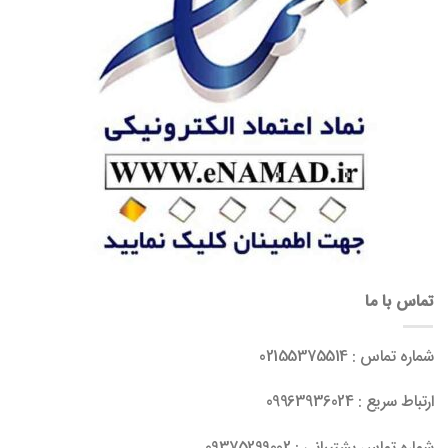
تماس با ما
شماره تماس : 02155375514
ارتباط سریع : 09963936024
شماره تماس پشتیبانی : 09375299002