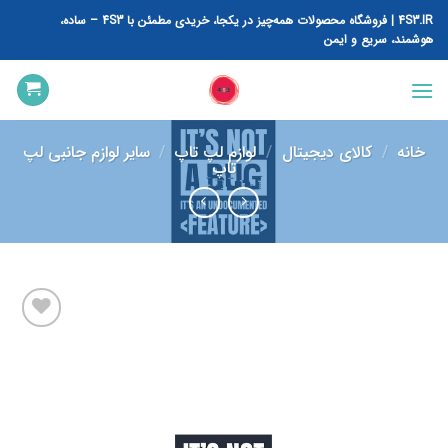
رش
4S3.IR | فروشگاه محصولات همه‌چیز در یکجا، خریدی مطمئن با 4S3 – ساده،
ه
هوشمند، سریع و ایمن
حتوا
خانه
/
کالای دیجیتال
/
لوازم لپ تاپ
/
سایر لوازم جانبی لپ
تاپ
افزودن
به
علاقه
مندی