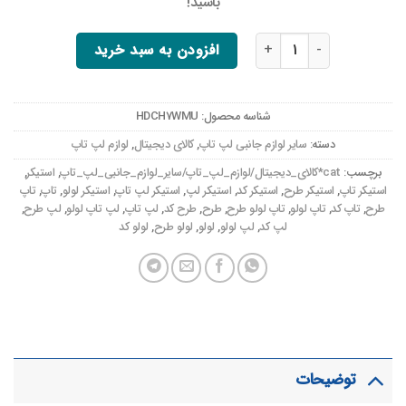
باشيد!
استیکر لپ تاپ لولو طرح برنامه نویسی 680 عدد
افزودن به سبد خرید
شناسه محصول:
HDCH7WMU
دسته:
سایر لوازم جانبی لپ تاپ
,
کالای دیجیتال
,
لوازم لپ تاپ
برچسب:
cat*کالای_دیجیتال/لوازم_لپ_تاپ/سایر_لوازم_جانبی_لپ_تاپ
,
استیکر
,
استیکر تاپ
,
استیکر طرح
,
استیکر کد
,
استیکر لپ
,
استیکر لپ تاپ
,
استیکر لولو
,
تاپ
,
تاپ
طرح
,
تاپ کد
,
تاپ لولو
,
تاپ لولو طرح
,
طرح
,
طرح کد
,
لپ تاپ
,
لپ تاپ لولو
,
لپ طرح
,
لپ کد
,
لپ لولو
,
لولو
,
لولو طرح
,
لولو کد
توضیحات