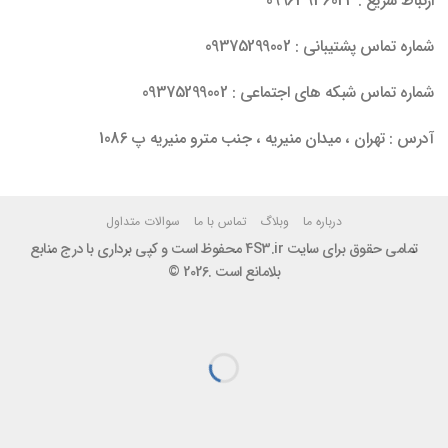
ارتباط سریع : 09963936024
شماره تماس پشتیبانی : 09375299002
شماره تماس شبکه های اجتماعی : 09375299002
آدرس : تهران ، میدان منیریه ، جنب مترو منیریه پ 1086
درباره ما
وبلاگ
تماس با ما
سوالات متداول
تمامی حقوق برای سایت 4S3.ir محفوظ است و کپی برداری با درج منابع
بلامانع است .2026 ©