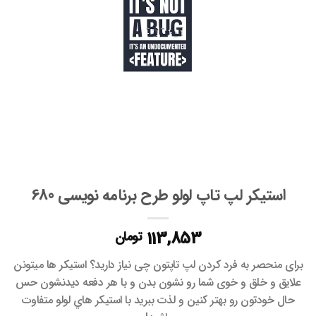
ها
استیکر لپ تاپ لولو طرح برنامه نویسی 680
113,853
تومان
براى منحصر به فرد كردن لپ تاپتون چى نياز داريد؟ استيكر ها ميتونن
علايق و خلق و خوى شما رو نشون بدن و با هر دفعه ديدنشون حس
حال خودتون رو بهتر كنين و لذت ببريد با استيكر هاي لولو متفاوت