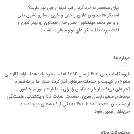
براى منحصر به فرد كردن لپ تاپتون چى نياز داريد؟
استيكر ها ميتونن علايق و خلق و خوى شما رو نشون بدن
و با هر دفعه ديدنشون حس حال خودتون رو بهتر كنين و
لذت ببريد با استيكر هاي لولو متفاوت باشيد!
درباره ما
فروشگاه اینترنتی 4s3 از سال 1392 فعالیت خود را با هدف ارائه کالاهای
متنوع، با کیفیت و خدمات حرفه‌ای آغاز کرده است. ما در تلاشیم تا
تجربه‌ای بی‌نظیر از خرید آنلاین را برای شما فراهم آوریم. حضور
برندهای معتبر، ارسال سریع، ضمانت اصالت کالا و پشتیبانی همیشگی
از مشتریان، باعث شده تا 4s3 به یکی از گزینه‌های مورد اعتماد
خریداران تبدیل شود.
محصولات ویژه