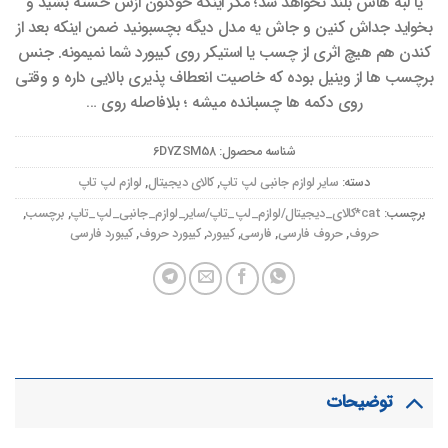
یا لبه هاش بلند نخواهد شد؛ مگر اینکه خودتون ازش خسته بشید و
بخواید جداش کنین و جاش یه مدل دیگه بچسبونید ضمن اینکه بعد از
کندن هم هیچ اثری از چسب یا استیکر روی کیبورد شما نمیمونه. جنس
برچسب ها از وینیل بوده که خاصیت انعطاف پذیری بالایی داره و وقتی
روی دکمه ها چسبانده میشه ؛ بلافاصله روی …
شناسه محصول:
6D7ZSM58
دسته:
سایر لوازم جانبی لپ تاپ
,
کالای دیجیتال
,
لوازم لپ تاپ
برچسب:
cat*کالای_دیجیتال/لوازم_لپ_تاپ/سایر_لوازم_جانبی_لپ_تاپ
,
برچسب
,
حروف
,
حروف فارسی
,
فارسی
,
کیبورد
,
کیبورد حروف
,
کیبورد فارسی
توضیحات