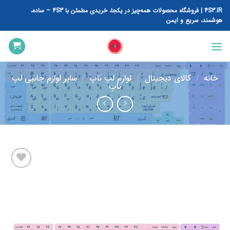
رش
4S3.IR | فروشگاه محصولات همه‌چیز در یکجا، خریدی مطمئن با 4S3 – ساده،
ه
هوشمند، سریع و ایمن
حتوا
خانه
/
کالای دیجیتال
/
لوازم لپ تاپ
/
سایر لوازم جانبی لپ
تاپ
افزودن
به
علاقه
مندی