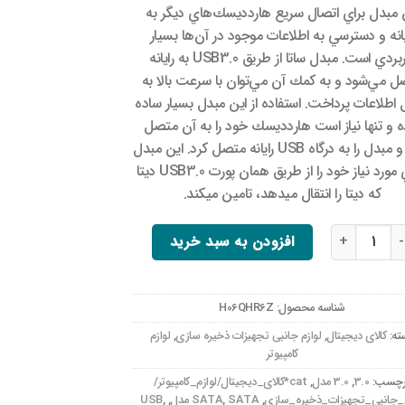
 مبدل براي اتصال سريع هاردديسك‌هاي ديگر به
يانه و دسترسي به اطلاعات موجود در آن‌ها بسيار
كاربردي است. مبدل ساتا از طريق USB3.0 به رايانه
ل مي‌شود و به كمك آن مي‌توان با سرعت بالا به
ل اطلاعات پرداخت. استفاده از این مبدل بسيار ساده
ه و تنها نياز است هاردديسك خود را به آن متصل
كرده و مبدل را به درگاه USB رايانه متصل كرد. این مبدل
انرژي مورد نياز خود را از طريق همان پورت USB3.0 دیتا
كه دیتا را انتقال میدهد، تامين میكند.
US به SATA LTS1696342 عدد
افزودن به سبد خرید
شناسه محصول:
H06QHR6Z
ته:
کالای دیجیتال
,
لوازم جانبی تجهیزات ذخیره سازی
,
لوازم
کامپیوتر
رچسب:
3.0
,
3.0 مدل
,
cat*کالای_دیجیتال/لوازم_کامپیوتر/
م_جانبی_تجهیزات_ذخیره_سازی
,
SATA مدل
,
SATA
,
,
USB