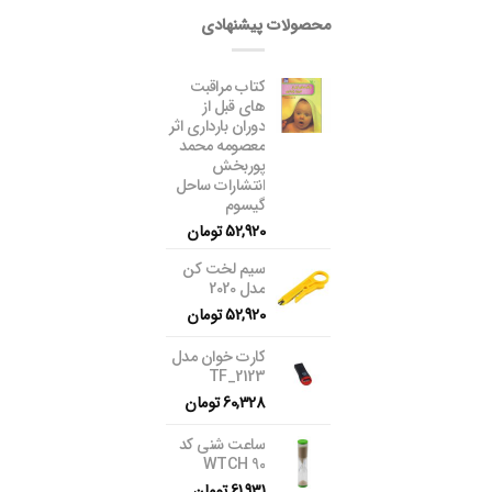
محصولات پیشنهادی
کتاب مراقبت
های قبل از
دوران بارداری اثر
معصومه محمد
پوربخش
انتشارات ساحل
گیسوم
52,920
تومان
سیم لخت کن
مدل 2020
52,920
تومان
کارت خوان مدل
TF_2123
60,328
تومان
ساعت شنی کد
WTCH 90
61,931
تومان