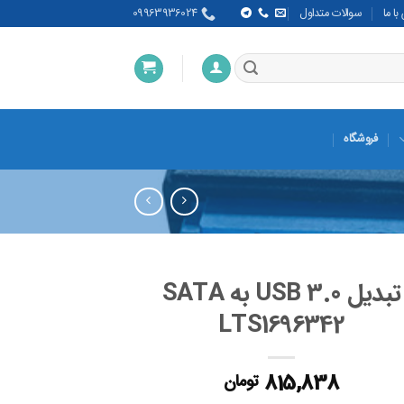
ا ما
سوالات متداول
09963936024
فروشگاه
تبدیل USB 3.0 به SATA
LTS1696342
815,838
تومان