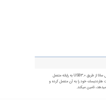
اين مبدل براي اتصال سريع هاردديسك‌هاي ديگر به رايانه و دسترسي به اطلاعات موجود در آن‌ها بسيار كاربردي است. مبدل ساتا از طريق USB3.0 به رايانه متصل
 است هاردديسك خود را به آن متصل كرده و