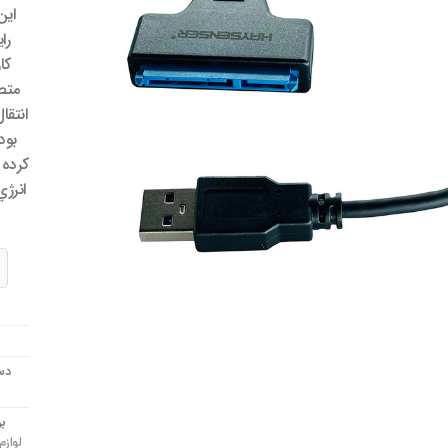
مندی
اين
ها
را
متص
انتقا
بود
تبدیل B 3.0
دس
ب
لواز