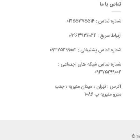
تماس با ما
شماره تماس : 02155375514
ارتباط سریع : 09963936024
شماره تماس پشتیبانی : 09375299002
شماره تماس شبکه های اجتماعی :
09375299002
آدرس : تهران ، میدان منیریه ، جنب
مترو منیریه پ 1086