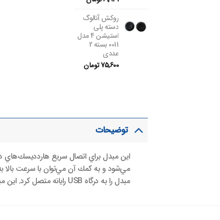
روکش آنالوگ
دسته پلی
استیشن 4 مدل
0011 بسته 2
عددی
75,600
تومان
توضیحات
مي‌شود و به كمك آن مي‌توان با سرعت بالا به
مبدل را به درگاه USB رايانه متصل كرد. این مبدل انرژي مورد نياز خود را از طريق همان پورت USB3.0 دیتا كه دیتا را انتقال میدهد، تامين میكند.