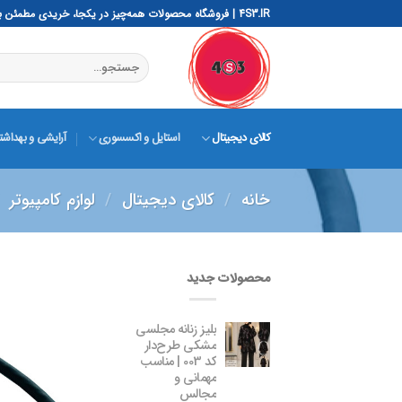
رش
4S3.IR | فروشگاه محصولات همه‌چیز در یکجا، خریدی مطمئن با 4S3 – ساده، هوشمند، سریع و ایمن
ه
حتوا
جستجو
برای:
کالای دیجیتال
استایل و اکسسوری
آرایشی و بهداش
خانه
/
کالای دیجیتال
/
لوازم کامپیوتر
محصولات جدید
بلیز زنانه مجلسی
مشکی طرح‌دار
کد 003 | مناسب
مهمانی و
مجالس