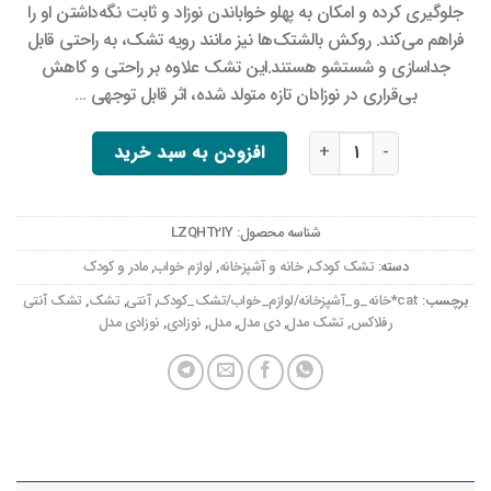
جلوگیری کرده و امکان به پهلو خواباندن نوزاد و ثابت نگه‌داشتن او را
فراهم می‌کند. روکش بالشتک‌ها نیز مانند رویه تشک، به راحتی قابل
جداسازی و شستشو هستند.این تشک علاوه بر راحتی و کاهش
بی‌قراری در نوزادان تازه متولد شده، اثر قابل توجهی …
تشک آنتی رفلاکس نوزادی دی روحه 12D عدد
افزودن به سبد خرید
شناسه محصول:
LZQHT2IY
دسته:
تشک کودک
,
خانه و آشپزخانه
,
لوازم خواب
,
مادر و کودک
برچسب:
cat*خانه_و_آشپزخانه/لوازم_خواب/تشک_کودک
,
آنتی
,
تشک
,
تشک آنتی
رفلاکس
,
تشک مدل
,
دی مدل
,
مدل
,
نوزادی
,
نوزادی مدل