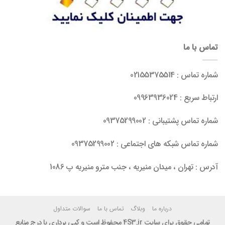
تماس با ما
شماره تماس : 02155375514
ارتباط سریع : 09963936024
شماره تماس پشتیبانی : 09375299002
شماره تماس شبکه های اجتماعی : 09375299002
آدرس : تهران ، میدان منیریه ، جنب مترو منیریه پ 1086
درباره ما
وبلاگ
تماس با ما
سوالات متداول
تمامی حقوق برای سایت 4S3.ir محفوظ است و کپی برداری با درج منابع