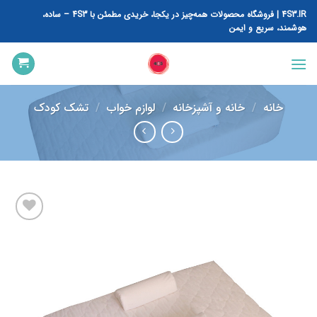
رش
4S3.IR | فروشگاه محصولات همه‌چیز در یکجا، خریدی مطمئن با 4S3 – ساده،
ه
هوشمند، سریع و ایمن
حتوا
خانه
/
خانه و آشپزخانه
/
لوازم خواب
/
تشک کودک
افزودن
به
علاقه
مندی
ها