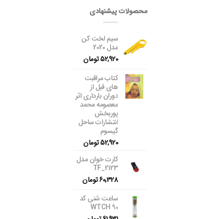
محصولات پیشنهادی
سیم لخت کن
مدل 2020
52,920
تومان
کتاب مراقبت
های قبل از
دوران بارداری اثر
معصومه محمد
پوربخش
انتشارات ساحل
گیسوم
52,920
تومان
کارت خوان مدل
TF_2123
60,328
تومان
ساعت شنی کد
WTCH 90