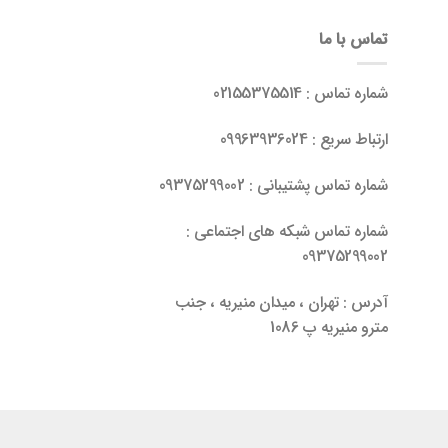
تماس با ما
شماره تماس : 02155375514
ارتباط سریع : 09963936024
شماره تماس پشتیبانی : 09375299002
شماره تماس شبکه های اجتماعی :
09375299002
آدرس : تهران ، میدان منیریه ، جنب
مترو منیریه پ 1086