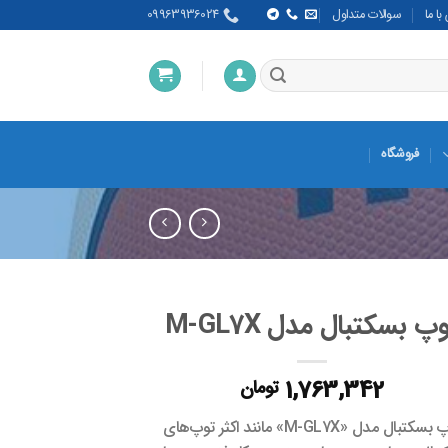
ا ما
سوالات متداول
09963936024
فروشگاه
پ بسکتبال مدل M-GL7X
1,763,342
تومان
توپ بسکتبال مدل «M-GL7X» مانند اکثر توپ‌های