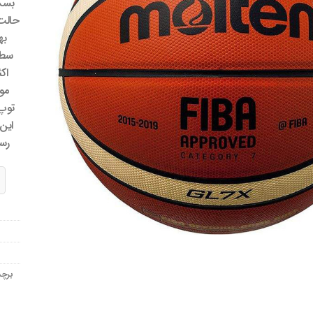
بسکت
مندی
ها
حالت 
به
سطح
اک
مو
توپ،
این 
رسم
توپ
برچ