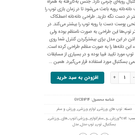
بال رویه‌ای چرمی دارد. جنس به‌کار‌رفته به همراه
دانه‌دانه رویه باعث می‌شود تا در زمان بازی توپ را
تر در دست نگه دارید. طراحی دانه‌دانه اصطکاک
ی پوست دست با رویه توپ را بیشتر می‌کند. در
ثر توپ‌ها این طراحی به صورت نامنظم بوده ولی
لتن در این مدل برای بیشترکردن کنترل شما روی
 این دانه‌ها را به صورت منظم طراحی کرده است.
توپ مورد تایید فیبا بوده و در بسیاری از مسابقات
ی بسکتبال مورد استفاده قرار می‌گیرد. همین …
 بسکتبال مدل M-GL7X عدد
افزودن به سبد خرید
شناسه محصول:
G7CB1PI4
دسته:
توپ های ورزشی
,
لوازم ورزشی
,
ورزش و سفر
سب:
cat*ورزش_و_سفر/لوازم_ورزشی/توپ_های_ورزشی
,
بسکتبال
,
توپ
,
توپ مدل
,
مدل