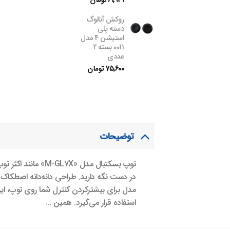
61,931
تومان
روکش آنالوگ
دسته پلی
استیشن 4 مدل
0011 بسته 2
عددی
75,600
تومان
توضیحات
توپ بسکتبال مدل «
در دست نگه دارید. طراحی دانه‌دانه اصطکاک 
مدل برای بیشترکردن کنترل شما روی توپ، این 
استفاده قرار می‌گیرد. همین …