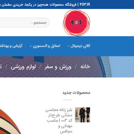
رش
4S3.IR | فروشگاه محصولات همه‌چیز در یکجا، خریدی مطمئن با 4S3 – ساده، هوشمند، سریع و ایمن
ه
حتوا
جستجو
برای:
کالای دیجیتال
استایل و اکسسوری
آرایشی و بهداش
خانه
/
ورزش و سفر
/
لوازم ورزشی
/
ت
محصولات جدید
بلیز زنانه مجلسی
مشکی طرح‌دار
کد 003 | مناسب
مهمانی و
مجالس