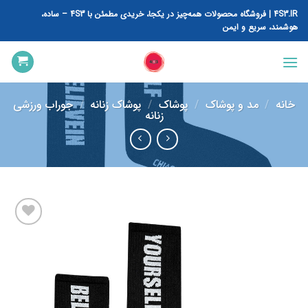
رش
4S3.IR | فروشگاه محصولات همه‌چیز در یکجا، خریدی مطمئن با 4S3 – ساده،
ه
هوشمند، سریع و ایمن
حتوا
خانه
/
مد و پوشاک
/
پوشاک
/
پوشاک زنانه
/
جوراب ورزشی
زنانه
افزودن
به
علاقه
مندی