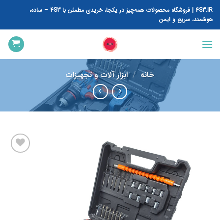
رش
4S3.IR | فروشگاه محصولات همه‌چیز در یکجا، خریدی مطمئن با 4S3 – ساده،
ه
هوشمند، سریع و ایمن
حتوا
خانه
/
ابزار آلات و تجهیزات
افزودن
به
علاقه
مندی
ها