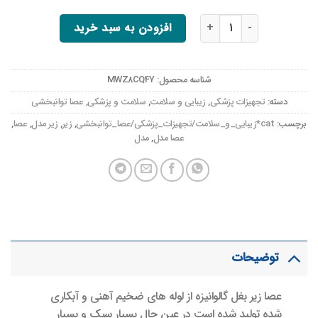
عصا زیر بغل مدل GA71 عدد
افزودن به سبد خرید
شناسه محصول:
MWZ8CQ4Y
دسته:
تجهیزات پزشکی
,
زیبایی و سلامت
,
سلامت و پزشکی
,
عصا توانبخشی
برچسب:
cat*زیبایی_و_سلامت/تجهیزات_پزشکی/عصا_توانبخشی
,
زیر
,
زیر مدل
,
عصا
,
عصا مدل
,
مدل
توضیحات
عصا زیر بغل گالوانیزه از لوله های ضخیم آهنی و آبکاری
شده تولید شده است در عین حال بسیار سبک و بسیار