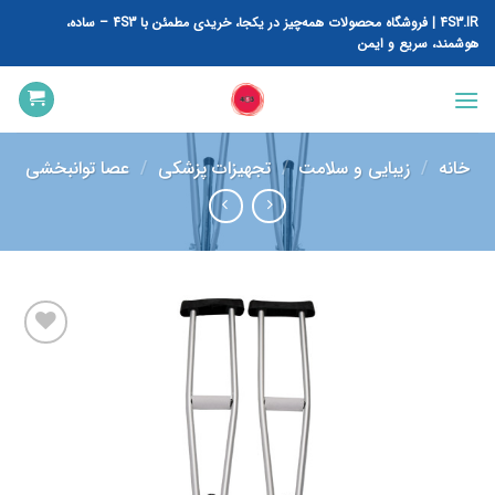
رش
4S3.IR | فروشگاه محصولات همه‌چیز در یکجا، خریدی مطمئن با 4S3 – ساده،
ه
هوشمند، سریع و ایمن
حتوا
خانه
/
زیبایی و سلامت
/
تجهیزات پزشکی
/
عصا توانبخشی
افزودن
به
علاقه
مندی
ها