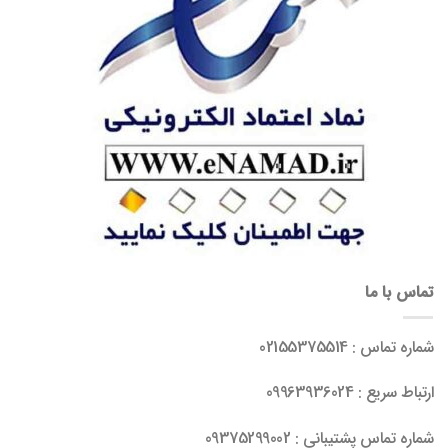
تماس با ما
شماره تماس : 02155375514
ارتباط سریع : 09963936024
شماره تماس پشتیبانی : 09375299002