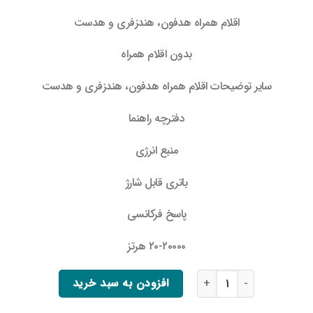
اقلام همراه هدفون، هندزفری و هدست
بدون اقلام همراه
سایر توضیحات اقلام همراه هدفون، هندزفری و هدست
دفترچه راهنما
منبع انرژی
باتری قابل شارژ
پاسخ فرکانسی
۲۰-۲۰۰۰۰ هرتز
هدفون بلوتوثی انکر K20i با صدای شفاف و باس قدرتمند عدد
افزودن به سبد خرید