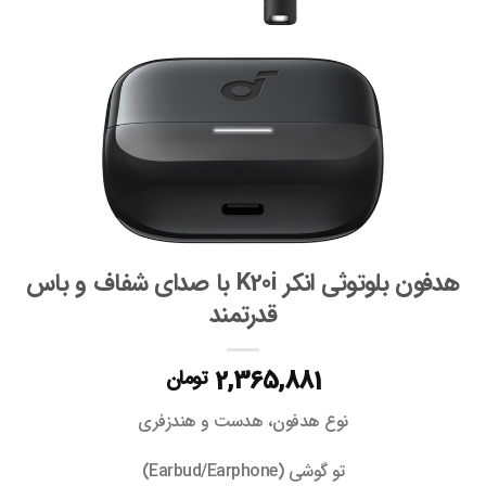
هدفون بلوتوثی انکر K20i با صدای شفاف و باس
قدرتمند
2,365,881
تومان
نوع هدفون، هدست و هندزفری
تو گوشی (Earbud/Earphone)