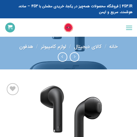
رش
4S3.IR | فروشگاه محصولات همه‌چیز در یکجا، خریدی مطمئن با 4S3 – ساده،
ه
هوشمند، سریع و ایمن
حتوا
خانه
/
کالای دیجیتال
/
لوازم کامپیوتر
/
هدفون
افزودن
به
علاقه
مندی
ها