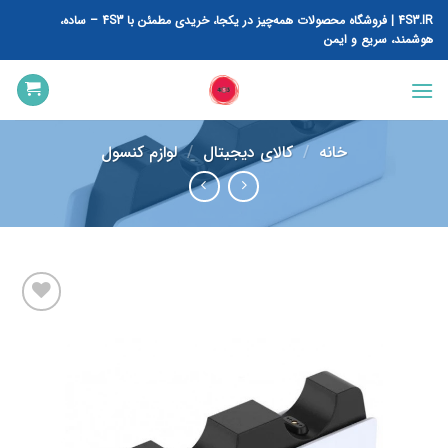
رش
4S3.IR | فروشگاه محصولات همه‌چیز در یکجا، خریدی مطمئن با 4S3 – ساده،
ه
هوشمند، سریع و ایمن
حتوا
خانه
/
کالای دیجیتال
/
لوازم کنسول
افزودن
به
علاقه
مندی
ها