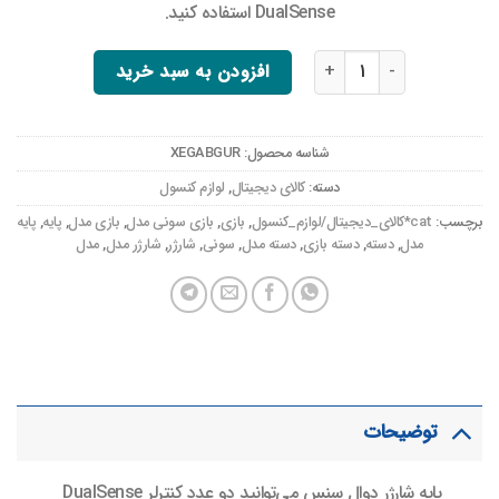
DualSense استفاده کنید.
پایه شارژر دسته بازی سونی مدل CFI-ZDS1 عدد
افزودن به سبد خرید
شناسه محصول:
XEGABGUR
دسته:
کالای دیجیتال
,
لوازم کنسول
برچسب:
cat*کالای_دیجیتال/لوازم_کنسول
,
بازی
,
بازی سونی مدل
,
بازی مدل
,
پایه
,
پایه
مدل
,
دسته
,
دسته بازی
,
دسته مدل
,
سونی
,
شارژر
,
شارژر مدل
,
مدل
توضیحات
پایه شارژر دوال سنس می‌توانید دو عدد کنترلر DualSense