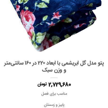
پتو مدل گل ابریشمی با ابعاد 220 در 160 سانتی‌متر
و وزن سبک
2,729,680
تومان
مناسب برای فصل
پاییز و زمستان