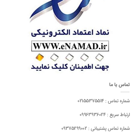
تماس با ما
شماره تماس : 02155375514
ارتباط سریع : 09963936024
شماره تماس پشتیبانی : 09375299002