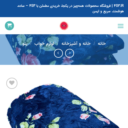
رش
4S3.IR | فروشگاه محصولات همه‌چیز در یکجا، خریدی مطمئن با 4S3 – ساده،
ه
هوشمند، سریع و ایمن
حتوا
خانه
/
خانه و آشپزخانه
/
لوازم خواب
/
پتو
افزودن
به
علاقه
مندی
ها