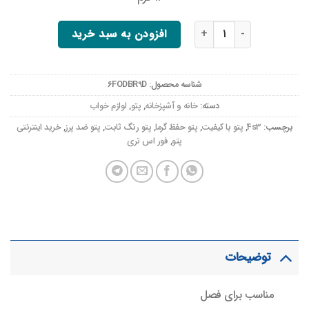
پتو مدل گل ابریشمی با ابعاد 220 در 160 سانتی‌متر و وزن سبک عدد
افزودن به سبد خرید
شناسه محصول:
6FODBR9D
دسته:
خانه و آشپزخانه
,
پتو
,
لوازم خواب
برچسب:
4s3
,
پتو با کیفیت
,
پتو حفظ گرما
,
پتو رنگ ثابت
,
پتو ضد پرز
,
خرید اینترنتی
پتو
,
فور اس تری
توضیحات
مناسب برای فصل