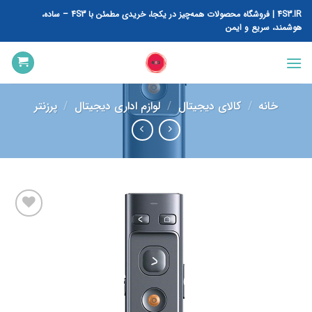
رش
4S3.IR | فروشگاه محصولات همه‌چیز در یکجا، خریدی مطمئن با 4S3 – ساده،
ه
هوشمند، سریع و ایمن
حتوا
خانه
/
کالای دیجیتال
/
لوازم اداری دیجیتال
/
پرزنتر
افزودن
به
علاقه
مندی
ها