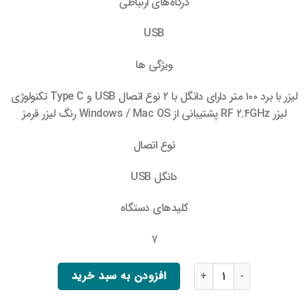
درگاه‌های ارتباطی
USB
ویژگی ها
لیزر با برد ۱۰۰ متر دارای دانگل با ۲ نوع اتصال USB و Type C تکنولوژی
لیزر RF ۲.۴GHz پشتیبانی از Windows / Mac OS رنگ لیزر قرمز
نوع اتصال
دانگل USB
کلیدهای‌ دستگاه
۷
پرزنتر باسئوس مدل ACFYB-0G عدد
افزودن به سبد خرید