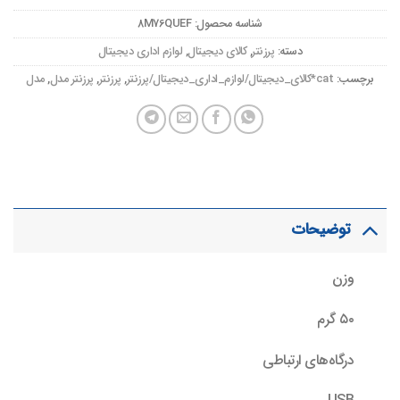
شناسه محصول:
8M76QUEF
دسته:
پرزنتر
,
کالای دیجیتال
,
لوازم اداری دیجیتال
برچسب:
cat*کالای_دیجیتال/لوازم_اداری_دیجیتال/پرزنتر
,
پرزنتر
,
پرزنتر مدل
,
مدل
توضیحات
وزن
۵۰ گرم
درگاه‌های ارتباطی