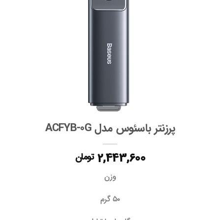
پرزنتر باسئوس مدل ACFYB-0G
2,443,600
تومان
وزن
۵۰ گرم