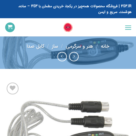
رش
4S3.IR | فروشگاه محصولات همه‌چیز در یکجا، خریدی مطمئن با 4S3 – ساده،
ه
هوشمند، سریع و ایمن
حتوا
خانه
/
هنر و سرگرمی
/
ساز
/
کابل صدا
افزودن
به
علاقه
مندی
ها