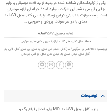
یکی از تولیدکنندگان شناخته شده در زمینه تولید آلات موسیقی و لوازم
جانبی آن می باشد. این شرکت ، تولید کنندۀ حرفه ای لوازم موسیقی
است و محصولات با کیفیتی در این زمینه تولید می کند. تبدیل USB به
میدی با دو سر سوکت ورودی و خروجی …
شناسه محصول:
AJ5W1QPV
دسته:
ساز
,
کابل صدا
,
کتاب، لوازم تحریر و هنر
,
هنر و سرگرمی
برچسب:
cat*هنر_و_سرگرمی/ساز/کابل_صدا
,
اس مدل
,
به مدل
,
بی مدل
,
کابل
,
کابل به
,
کابل مدل
,
مبدل
,
مبدل به
,
مبدل مدل
,
مدل
,
یو اس
,
یو مدل
توضیحات
از این کابل تبدیل USB به MIDI برای اتصال انواع ارگ و