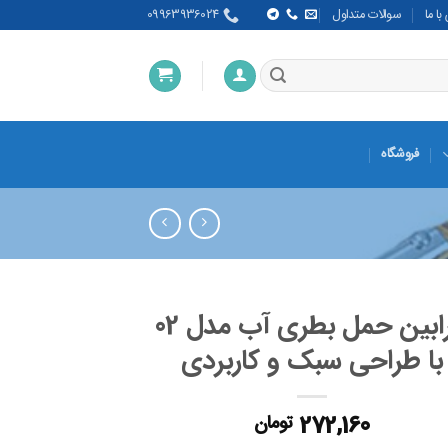
ا ما
سوالات متداول
09963936024
فروشگاه
کارابین حمل بطری آب مدل 02
با طراحی سبک و کاربردی
272,160
تومان