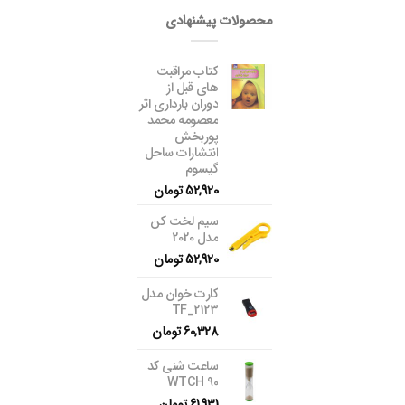
محصولات پیشنهادی
کتاب مراقبت
های قبل از
دوران بارداری اثر
معصومه محمد
پوربخش
انتشارات ساحل
گیسوم
52,920
تومان
سیم لخت کن
مدل 2020
52,920
تومان
کارت خوان مدل
TF_2123
60,328
تومان
ساعت شنی کد
WTCH 90
61,931
تومان