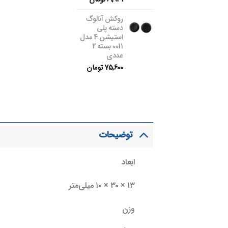
روکش آنالوگ
دسته پلی
استیشن 4 مدل
0011 بسته 2
عددی
75,600
تومان
توضیحات
ابعاد
۱۳ × ۳۰ × ۱۰ میلی‌متر
وزن