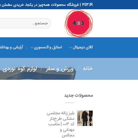
رش
4S3.IR | فروشگاه محصولات همه‌چیز در یکجا، خریدی مطمئن با 4S3 – ساده، هوشمند، سریع و ایمن
ه
حتوا
جستجو
برای:
کالای دیجیتال
استایل و اکسسوری
آرایشی و بهداش
خانه
/
ورزش و سفر
/
لوازم کوه نوردی
محصولات جدید
بلیز زنانه مجلسی
مشکی طرح‌دار
کد 003 | مناسب
مهمانی و
مجالس