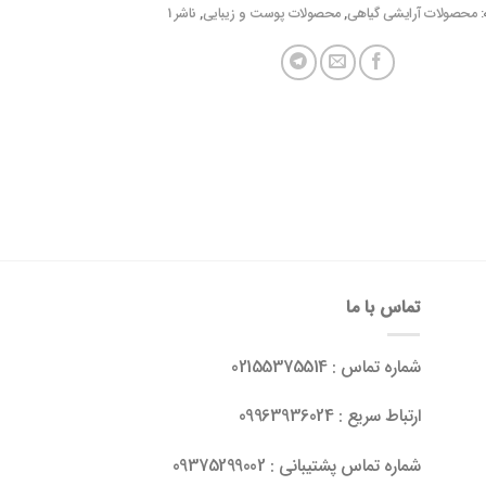
:
محصولات آرایشی گیاهی
,
محصولات پوست و زیبایی
,
ناشر 1
تماس با ما
شماره تماس : 02155375514
ارتباط سریع : 09963936024
شماره تماس پشتیبانی : 09375299002