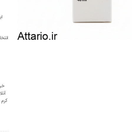
انتخ
خری
کرم 