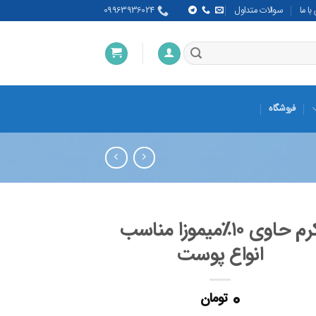
ا ما
سوالات متداول
09963936024
فروشگاه
کرم حاوی ۱۰٪میموزا مناسب
انواع پوست
0
تومان