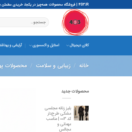
رش
4S3.IR | فروشگاه محصولات همه‌چیز در یکجا، خریدی مطمئن با 4S3 – ساده، هوشمند، سریع و ایمن
ه
حتوا
جستجو
برای:
کالای دیجیتال
استایل و اکسسوری
آرایشی و بهداش
خانه
/
زیبایی و سلامت
/
محصولات پوس
محصولات جدید
بلیز زنانه مجلسی
مشکی طرح‌دار
کد 003 | مناسب
مهمانی و
مجالس