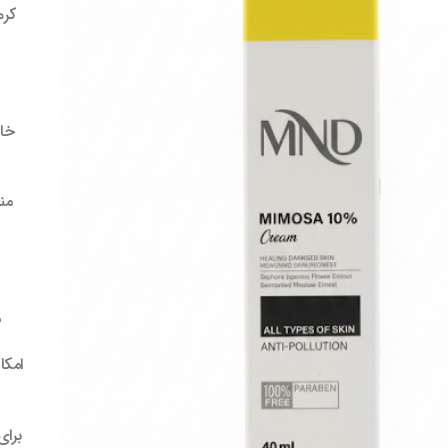
مندی
ها
خا
من
م
امکا
برای