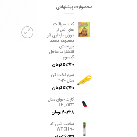
محصولات پیشنهادی
کتاب مراقبت
های قبل از
دوران بارداری اثر
معصومه محمد
پوربخش
انتشارات ساحل
گیسوم
52,920
تومان
سیم لخت کن
مدل 2020
52,920
تومان
کارت خوان مدل
TF_2123
60,328
تومان
ساعت شنی کد
WTCH 90
61,931
تومان