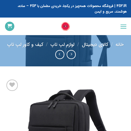
رش
4S3.IR | فروشگاه محصولات همه‌چیز در یکجا، خریدی مطمئن با 4S3 – ساده،
ه
هوشمند، سریع و ایمن
حتوا
خانه
/
کالای دیجیتال
/
لوازم لپ تاپ
/
کیف و کاور لپ تاپ
افزودن
به
علاقه
مندی
ها