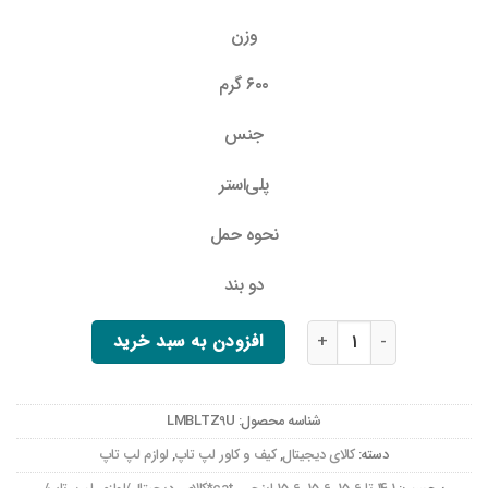
وزن
۶۰۰ گرم
جنس
پلی‌استر
نحوه حمل
دو بند
کوله پشتی لپ تاپ مدل 068Med مناسب برای لپ تاپ 14.1 تا 15.6 اینچی عدد
افزودن به سبد خرید
شناسه محصول:
LMBLTZ9U
دسته:
کالای دیجیتال
,
کیف و کاور لپ تاپ
,
لوازم لپ تاپ