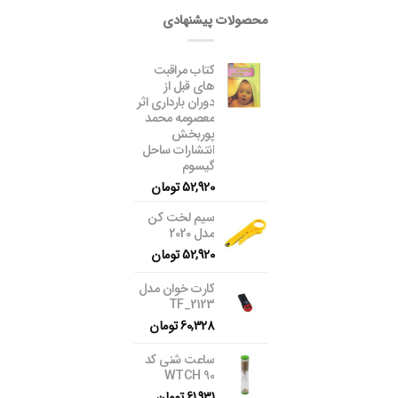
محصولات پیشنهادی
کتاب مراقبت
های قبل از
دوران بارداری اثر
معصومه محمد
پوربخش
انتشارات ساحل
گیسوم
52,920
تومان
سیم لخت کن
مدل 2020
52,920
تومان
کارت خوان مدل
TF_2123
60,328
تومان
ساعت شنی کد
WTCH 90
61,931
تومان