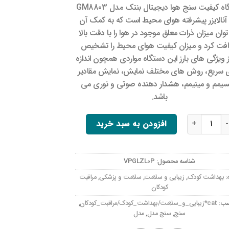
دستگاه کیفیت سنج هوا دیجیتال بنتک مدل GM8803
نالایزر پیشرفته هوای محیط است که به کمک آن
وان میزان ذرات معلق موجود در هوا را با دقت بالا
افت کرد و میزان کیفیت هوای محیط را تشخیص
از ویژگی های بارز این دستگاه مواردی همچون اندازه
 سریع، روش های مختلف نمایش، نمایش مقادیر
سیمم و مینیمم، هشدار دهنده صوتی و نوری می
باشد.
یت سنج هوا بنتک مدل GM8803 عدد
افزودن به سبد خرید
شناسه محصول:
VPGLZL0P
:
بهداشت کودک
,
زیبایی و سلامت
,
سلامت و پزشکی
,
مراقبت
کودکان
سب:
cat*زیبایی_و_سلامت/بهداشت_کودک/مراقبت_کودکان
,
سنج
,
سنج مدل
,
مدل