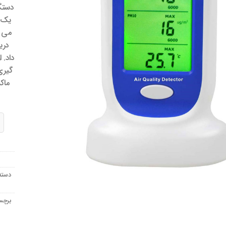
مندی
ها
یک آ
می ت
دری
داد. 
گیری
ماک
کیف
دسته
برچ