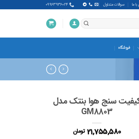
ا ما
سوالات متداول
09963936024
فروشگاه
یفیت سنج هوا بنتک مدل
GM8803
21,755,580
تومان