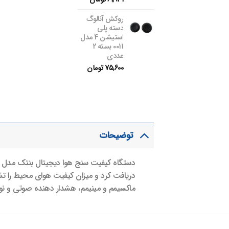
روکش آنالوگ
دسته پلی
استیشن 4 مدل
0011 بسته 2
عددی
75,600
تومان
توضیحات
دریافت کرد و میزان کیفیت هوای محیط را ت
ماکسیمم و مینیمم، هشدار دهنده صوتی و نو