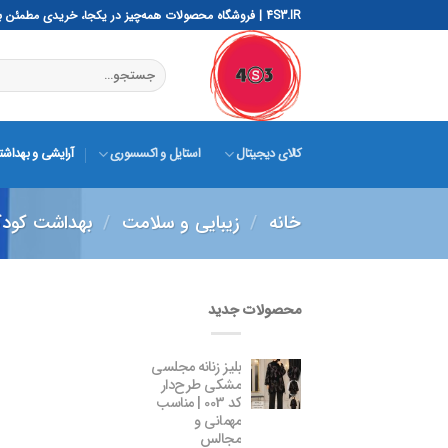
رش
4S3.IR | فروشگاه محصولات همه‌چیز در یکجا، خریدی مطمئن با 4S3 – ساده، هوشمند، سریع و ایمن
ه
حتوا
جستجو
برای:
کالای دیجیتال
استایل و اکسسوری
آرایشی و بهداش
خانه
/
زیبایی و سلامت
/
بهداشت کود
محصولات جدید
بلیز زنانه مجلسی
مشکی طرح‌دار
کد 003 | مناسب
مهمانی و
مجالس