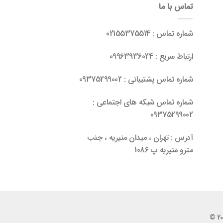
تماس با ما
شماره تماس : 02155375514
ارتباط سریع : 09963936024
شماره تماس پشتیبانی : 09375299002
شماره تماس شبکه های اجتماعی :
09375299002
آدرس : تهران ، میدان منیریه ، جنب
مترو منیریه پ 1086