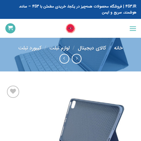
رش
4S3.IR | فروشگاه محصولات همه‌چیز در یکجا، خریدی مطمئن با 4S3 – ساده،
ه
هوشمند، سریع و ایمن
حتوا
خانه
/
کالای دیجیتال
/
لوازم تبلت
/
کیبورد تبلت
افزودن
به
علاقه
مندی
ها